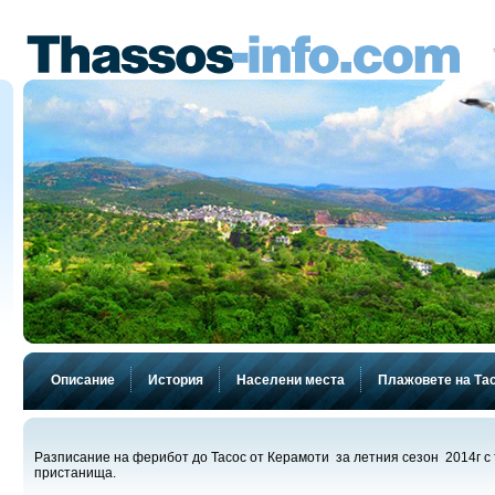
Описание
История
Населени места
Плажовете на Та
Разписание на ферибот до Тасос от Керамоти за летния сезон 2014г с 
пристанища.