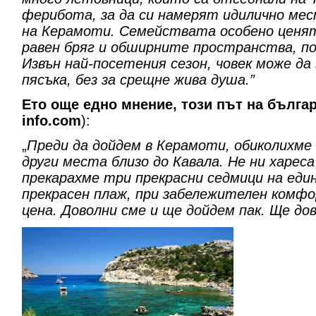
ферибота, за да си намерят идилично ме
на Керамоти. Семействата особено ценя
равен бряг и обширните пространства, по
Извън най-посетения сезон, човек може да
пясъка, без за срещне жива душа.”
Ето още едно мнение, този път на бълга
info.com
):
„
Преди да дойдем в Керамоти, обиколихме
други места близо до Кавала. Не ни харес
прекарахме три прекрасни седмици на еди
прекрасен плаж, при забележителен комфо
цена. Доволни сме и ще дойдем пак. Ще до