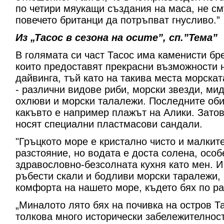
по четири мяукащи създания на маса, не см
повечето британци да потръпват гнусливо.”
Из „Тасос в сезона на осите”, сп.”Тема”
В голямата си част Тасос има каменисти бре
които предоставят прекрасни възможности 
дайвинга, тъй като на такива места морскат
- различни видове риби, морски звезди, мид
охлюви и морски талалежи. Последните оби
какъвто е например плажът на Алики. Затов
носят специални пластмасови сандали.
"Гръцкото море е кристално чисто и малките
разстояние, но водата е доста солена, осо
здравословно-безсолната кухня като мен. И
ръбести скали и бодливи морски таралежи,
комфорта на нашето море, където бях по ра
„Миналото лято бях на почивка на остров Т
толкова много исторически забележителност