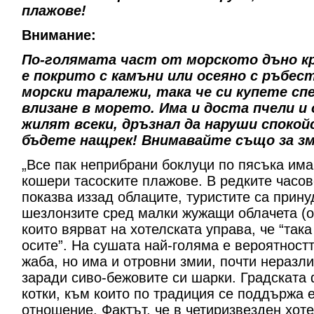
плажове!
Внимание:
По-голямата част от морското дъно кр
е покрито с камъни или осеяно с ръбес
морски таралежи, така че си купете сп
влизане в морето. Има и доста пчели и
жилят всеки, дръзнал да наруши споко
бъдете нащрек! Внимавайте също за зм
„Все пак неприбрани боклуци по пясъка има
кошери тасоските плажове. В редките часов
показва иззад облаците, туристите са прин
шезлонзите сред малки жужащи облачета (от 
които вярват на хотелската управа, че “так
осите”. На сушата най-голяма е вероятност
жаба, но има и отровни змии, почти неразл
заради сиво-бежовите си шарки. Градската 
котки, към които по традиция се поддържа 
отношение. Фактът, че в четиризвезден хоте