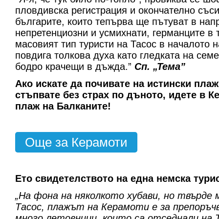
пловдивска регистрация и окончателно със
българите, които тепърва ще пътуват в нап
непретенциозни и усмихнати, германците в 
масовият тип туристи на Тасос в началото 
повдига толкова духа като гледката на сем
бодро крачещи в дъжда.”
Сп. „Тема”
Ако искате да почивате на истински плаж
стъпвате без страх по дъното, идете в К
плаж на Балканите!
Още за Керамоти
Ето свидетелството на една немска турис
„На фона на няколкото хубави, но твърде
Тасос, плажът на Керамоти е за препоръ
много летовници, които са отседнали на 