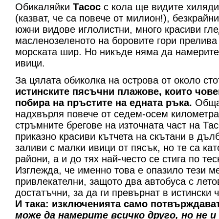
Обикаляйки
Тасос
с кола ще видите хиляд
(казват, че са повече от милион!), безкрайни
южни видове иглолистни, много красиви гле
масленозеленото на боровите гори прелива
морската шир. Но никъде няма да намерит
ивици.
За цялата обиколка на острова от около ст
истинските пясъчни плажове, които чове
побира на пръстите на едната ръка.
Обща
надхвърля повече от седем-осем километра
стръмните брегове на източната част на Та
приказно красиви кътчета на скътани в дъл
заливи с малки ивици от пясък, но те са ка
райони, а и до тях най-често се стига по те
Изглежда, че именно това е опазило тези ме
привлекателни, защото два автобуса с лето
достатъчни, за да ги превърнат в истински
И така: изключенията само потвърждават
може да намерите всичко друго, но не 