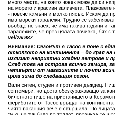
много места, на които човек може да си на
на морето и красиви заливчета. Плажовете 
- повече камъни и малко пясък. Искам да п
има морски таралежи. Трудно се забелязват
въобще не знаех, че има такива гадини и та
таралежите, че през цялата почивка, бях с т
velizar987
Внимание:
Сезонът в Тасос е поне с еди
отколкото на континента – до края на
излизат неприятни хладни ветрове и 
След това на острова всичко замира, з
четвърти от магазините и почти всичк
цяла зима до следващия сезон.
Вали ситен, студен и противен дъждец. Нищ
септември, но доста обезкуражаващо за ка
билетното гише на пристанището в Керамоти
фериботите от Тасос връщат на континента 
чиято ваканция вече е свършила. По лицата
“Я-я, че тук било по-топло”, провиква се ш