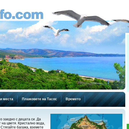
и места
Плажовете на Тасос
Времето
о заедно с децата си. Да
 на цветя. Кристално вода,
 Стягайте багажа, вземете