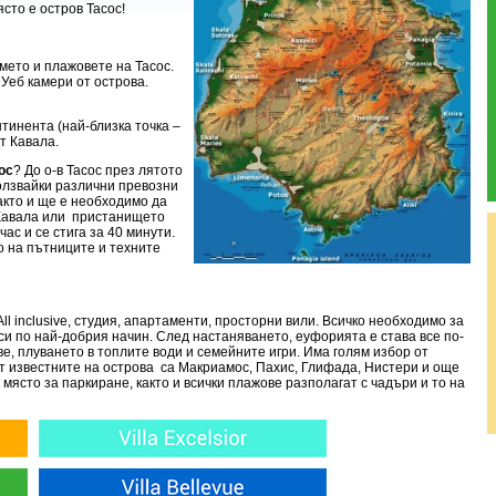
сто е остров Тасос!
ето и плажовете на Тасос.
 Уеб камери от острова.
тинента (най-близка точка –
т Кавала.
ос
? До о-в Тасос през лятото
ползвайки различни превозни
както и ще е необходимо да
Кавала или пристанището
ас и се стига за 40 минути.
 на пътниците и техните
l inclusive, студия, апартаменти, просторни вили. Всичко необходимо за
 си по най-добрия начин. След настаняването, еуфорията е става все по-
е, плуването в топлите води и семейните игри. Има голям избор от
от известните на острова са Макриамос, Пахис, Глифада, Нистери и още
място за паркиране, както и всички плажове разполагат с чадъри и то на