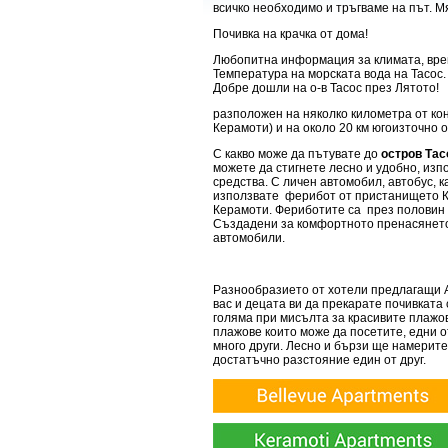
всичко необходимо и тръгваме на път. Mя
Почивка на крачка от дома!
Любопитна информация за климата, врем
Температура на морската вода на Тасос.
Добре дошли на о-в Тасос през Лятото!
разположен на няколко километра от кон
Керамоти) и на около 20 км югоизточно о
С какво може да пътувате до
остров Тас
можете да стигнете лесно и удобно, из
средства. С личен автомобил, автобус, 
използвате ферибот от пристанището 
Керамоти. Фериботите са през половин ч
Създадени за комфортното пренасянето
автомобили.
Разнообразието от хотели предлагащи Al
вас и децата ви да прекарате почивката
голяма при мисълта за красивите плажов
плажове които може да посетите, едни 
много други. Лесно и бързи ще намерите 
достатъчно разстояние един от друг.