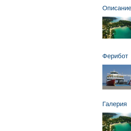
Описани
Ферибот
Галерия