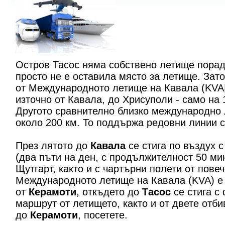
Остров Тасос няма собствено летище порад
просто не е оставила място за летище. Зат
от Международното летище на Кавала (KVA|
източно от Кавала, до Хрисуполи - само на 
Другото сравнително близко международно
около 200 км. То поддържа редовни линии с
През лятото до
Кавала
се стига по въздух 
(два пъти на ден, с продължителност 50 ми
Щутгарт, както и с чартърни полети от пове
Международното летище на Кавала (KVA) е 
от
Керамоти
, откъдето до
Тасос
се стига с
маршрут от летището, както и от двете отби
до
Керамоти
, посететe.