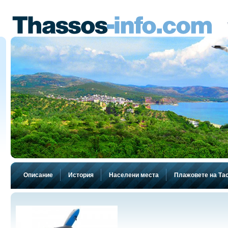
Описание
История
Населени места
Плажовете на Та