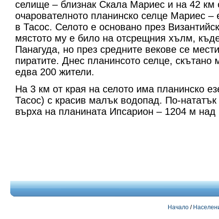
селище – близнак Скала Мариес и на 42 км 
очарователното планинско селце Мариес – е
в Тасос. Селото е основано през Византийс
мястото му е било на отсрещния хълм, къд
Панагуда, но през средните векове се мести
пиратите. Днес планинсото селце, скътано 
едва 200 жители.
На 3 км от края на селото има планинско ез
Тасос) с красив малък водопад. По-нататък
върха на планината Ипсарион – 1204 м над
Начало
/
Населен