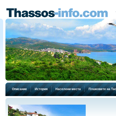
Описание
История
Населени места
Плажовете на Та