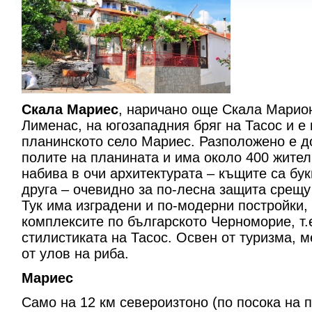
Скала Мариес
, наричано още Скала Марион
Лименас, на югозападния бряг на Тасос и е
планинското село Мариес. Разположено е до
полите на планината и има около 400 жител
набива в очи архитектурата – къщите са бу
друга – очевидно за по-лесна защита срещу
Тук има изградени и по-модерни постройки
комплексите по българското Черноморие, т.
стилистиката на Тасос. Освен от туризма, 
от улов на риба.
Мариес
Само на 12 км североизтоно (по посока на п