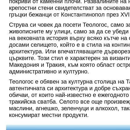
покриви от каменни плочи. Развалините на 
крепостни стени свидетелстват за основава
гръцки бежанци от Константинопол през ХVІ
Струва си човек да посети Теологос, само з
живописните му улици, само за да се убеди
на вековната история върху всяко кътче на
досами селището, който е в стила на конти
архитектура. Или впечатляващите дърворез
църквите. Този стил е характерен за визант
Македония и Тракия, към която област ост
административно и културно.
Теологос е обявен за културна столица на Т
автентичната си архитектура и добре съхра
обичаи, от които най-известно е ежегоднот
тракийска сватба. Селото все още произвеж
маслини, агнешко, зеленчуци и алкохол, так
консумират местни продукти.