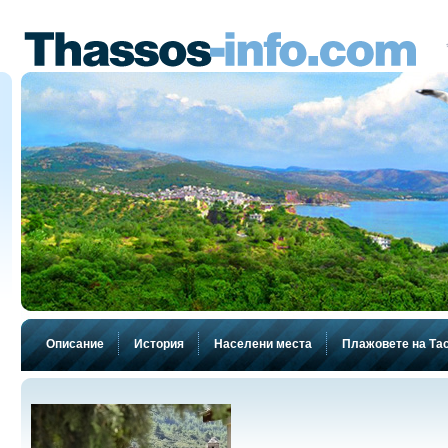
Описание
История
Населени места
Плажовете на Та