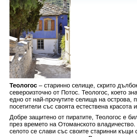
Теологос
– старинно селище, скрито дълбо
североизточно от Потос. Теологос, което зна
едно от най-прочутите селища на острова,
посетители със своята естествена красота 
Добре защитено от пиратите, Теологос е би
през времето на Отоманското владичество.
селото се слави със своите старинни къщи 