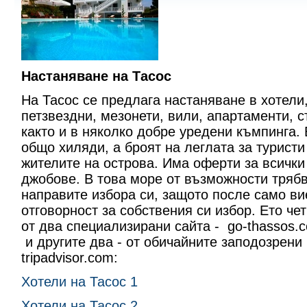
Настаняване на Тасос
На Тасос се предлага настаняване в хотели
петзвездни, мезонети, вили, апартаменти, с
както и в няколко добре уредени къмпинга.
общо хиляди, а броят на леглата за турист
жителите на острова. Има оферти за всички
джобове. В това море от възможности трябв
направите избора си, защото после само ви
отговорност за собствения си избор. Ето ч
от два специализирани сайта - go-thassos.c
и другите два - от обичайните заподозрени 
tripadvisor.com:
Хотели на Тасос 1
Хотели на Тасос 2