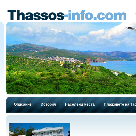
Описание
История
Населени места
Плажовете на Та