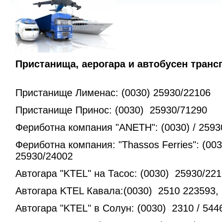
Пристанища, аерогара и автобусен транс
Пристанище Лименас: (0030) 25930/22106
Пристанище Принос: (0030) 25930/71290
Фериботна компания "ANETH": (0030) / 2593
Фериботна компания: "Thassos Ferries": (00
25930/24002
Автогара "KTEL" на Тасос: (0030) 25930/22
Автогара KTEL Кавала:(0030) 2510 223593,
Автогара "KTEL" в Солун: (0030) 2310 / 544