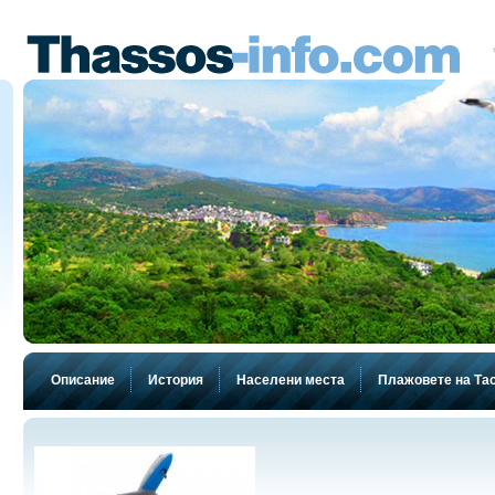
Описание
История
Населени места
Плажовете на Та