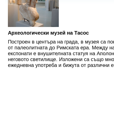
Археологически музей на Тасос
Построен в центъра на града, в музея са п
от палеолитната до Римската ера. Между н
експонати е внушителната статуя на Аполон
неговото светилище. Изложени са също мно
ежедневна употреба и бижута от различни 