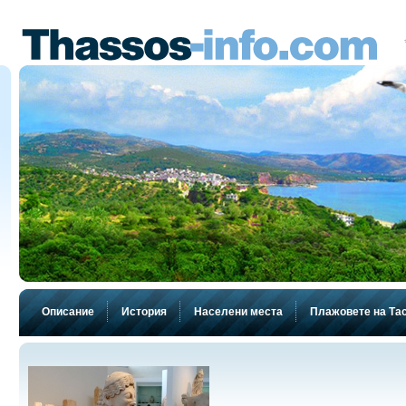
Описание
История
Населени места
Плажовете на Та