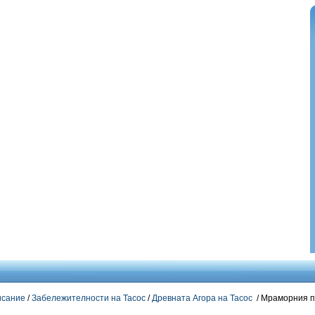
сание
/
Забележителности на Тасос
/
Древната Агора на Тасос
/ Мраморния п