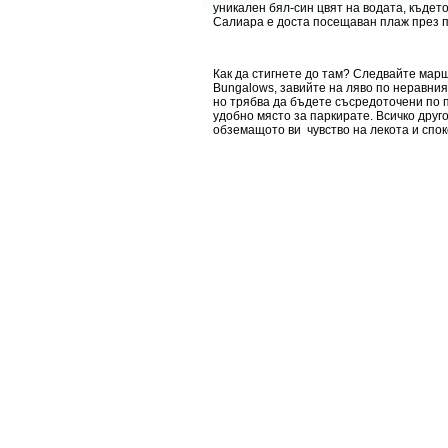
уникален бял-син цвят на водата, къдет
Салиара е доста посещаван плаж през п
Как да стигнете до там? Следвайте мар
Bungalows, завийте на ляво по неравния
но трябва да бъдете съсредоточени по 
удобно място за паркирате. Всичко друго
обземащото ви чувство на лекота и спок