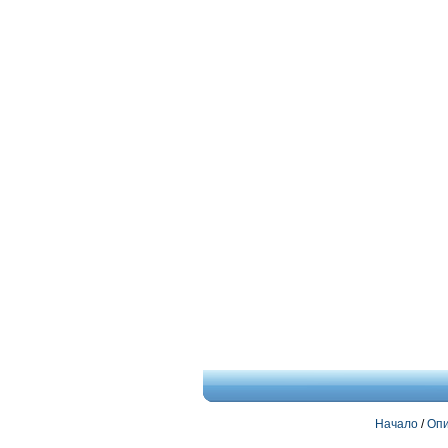
Начало
/
Опи