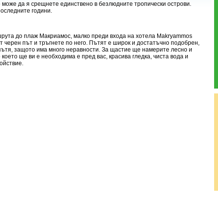
о може да я срещнете единствено в безлюдните тропически острови.
оследните години.
шрута до плаж Макриамос, малко преди входа на хотела Makryammos
т черен път и тръгнете по него. Пътят е широк и достатъчно подобрен,
пътя, защото има много неравности. За щастие ще намерите лесно и
 което ще ви е необходима е пред вас, красива гледка, чиста вода и
ойствие.