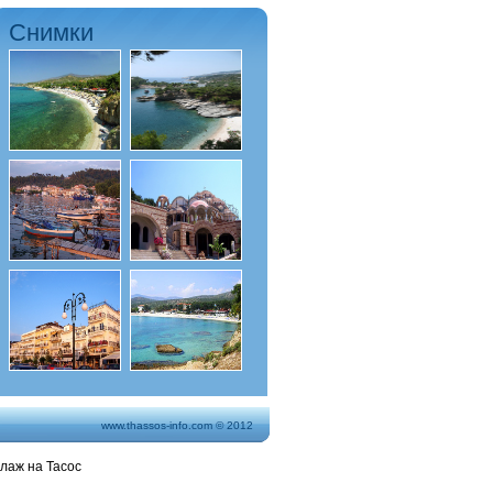
Снимки
www.thassos-info.com
© 2012
лаж на Тасос