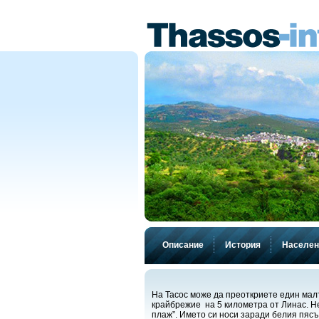
Описание
История
Населен
На Тасос може да преоткриете един мал
крайбрежие на 5 километра от Линас. Н
плаж”. Името си носи заради белия пясъ