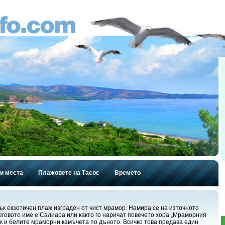
и места
Плажовете на Тасос
Времето
ък екзотичен плаж изграден от чист мрамор. Намира се на източното
еговото име е Салиара или както го наричат повечето хора „Мраморния
к и белите мраморни камъчета по дъното. Всичко това предава един