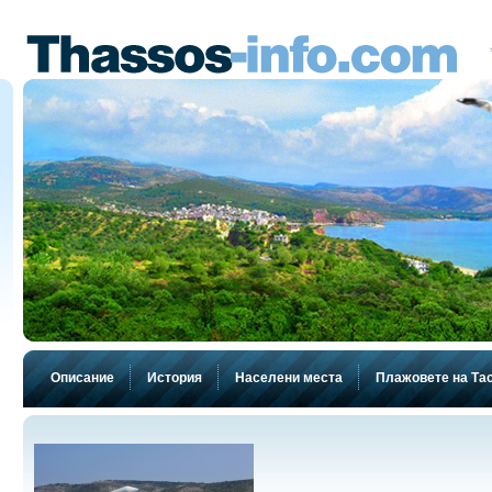
Описание
История
Населени места
Плажовете на Та