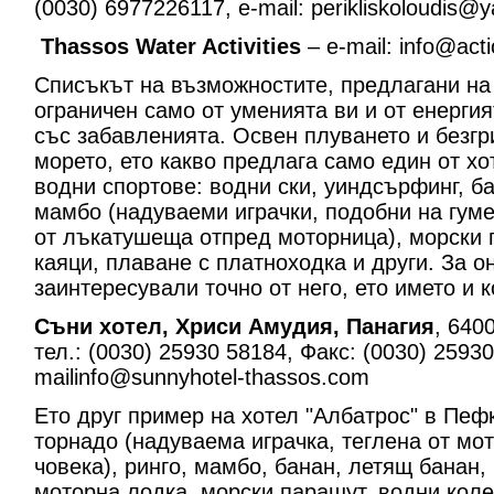
(0030) 6977226117, e-mail: perikliskoloudis@
Thassos Water Activities
– e-mail: info@act
Списъкът на възможностите, предлагани н
ограничен само от уменията ви и от енергия
със забавленията. Освен плуването и безг
морето, ето какво предлага само един от хо
водни спортове: водни ски, уиндсърфинг, ба
мамбо (надуваеми играчки, подобни на гуме
от лъкатушеща отпред моторница), морски 
каяци, плаване с платноходка и други. За он
заинтересували точно от него, ето името и 
Съни хотел, Хриси Амудия, Панагия
, 640
тел.: (0030) 25930 58184, Факс: (0030) 25930
mailinfo@sunnyhotel-thassos.com
Ето друг пример на хотел "Албатрос" в Пеф
торнадо (надуваема играчка, теглена от мо
човека), ринго, мамбо, банан, летящ банан, 
моторна лодка, морски парашут, водни коле