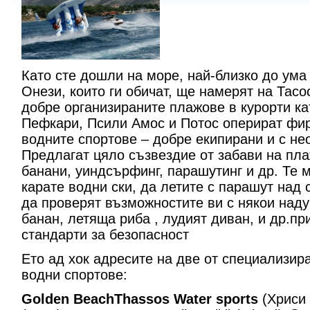
Като сте дошли на море, най-близко до ума
Онези, които ги обичат, ще намерят на Тасо
добре организираните плажове в курорти ка
Пефкари, Псили Амос и Потос оперират фи
водните спортове – добре екипирани и с не
Предлагат цяло съзвездие от забави на пла
банани, уиндсърфинг, парашутинг и др. Те м
карате водни ски, да летите с парашут над 
да проверят възможностите ви с някои наду
банан, летяща риба , лудият диван, и др.пр
стандарти за безопасност
Ето ад хок адресите на две от специализи
водни спортове:
Golden BeachThassos Water sports
(Хриси 